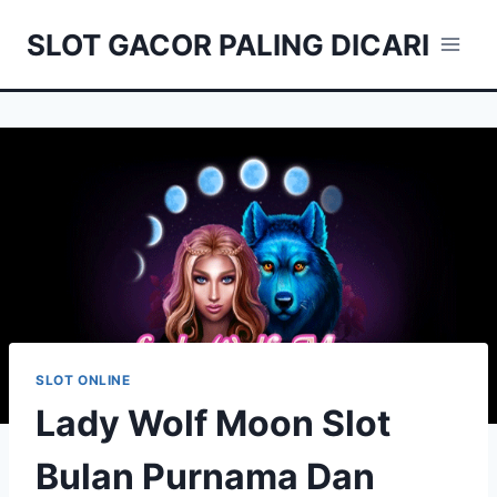
Skip
SLOT GACOR PALING DICARI
to
content
SLOT ONLINE
Lady Wolf Moon Slot
Bulan Purnama Dan