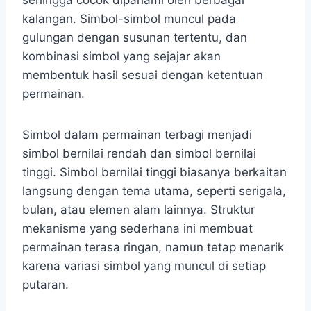
kalangan. Simbol-simbol muncul pada
gulungan dengan susunan tertentu, dan
kombinasi simbol yang sejajar akan
membentuk hasil sesuai dengan ketentuan
permainan.
Simbol dalam permainan terbagi menjadi
simbol bernilai rendah dan simbol bernilai
tinggi. Simbol bernilai tinggi biasanya berkaitan
langsung dengan tema utama, seperti serigala,
bulan, atau elemen alam lainnya. Struktur
mekanisme yang sederhana ini membuat
permainan terasa ringan, namun tetap menarik
karena variasi simbol yang muncul di setiap
putaran.