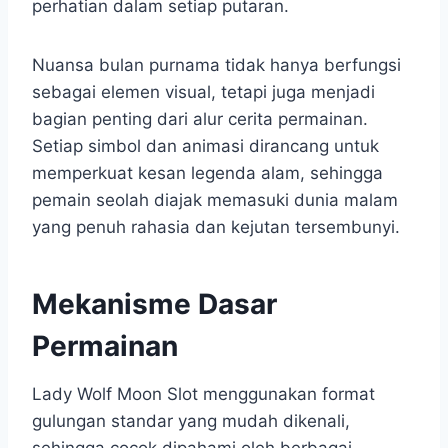
perhatian dalam setiap putaran.
Nuansa bulan purnama tidak hanya berfungsi
sebagai elemen visual, tetapi juga menjadi
bagian penting dari alur cerita permainan.
Setiap simbol dan animasi dirancang untuk
memperkuat kesan legenda alam, sehingga
pemain seolah diajak memasuki dunia malam
yang penuh rahasia dan kejutan tersembunyi.
Mekanisme Dasar
Permainan
Lady Wolf Moon Slot menggunakan format
gulungan standar yang mudah dikenali,
sehingga cocok dipahami oleh berbagai