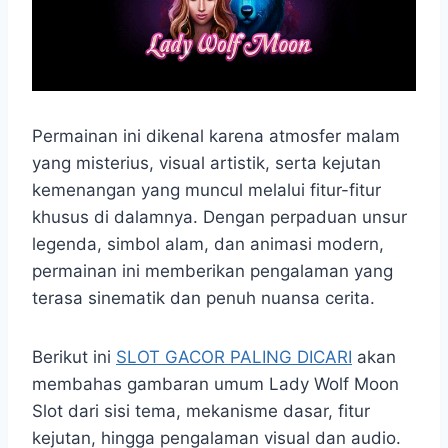
Permainan ini dikenal karena atmosfer malam
yang misterius, visual artistik, serta kejutan
kemenangan yang muncul melalui fitur-fitur
khusus di dalamnya. Dengan perpaduan unsur
legenda, simbol alam, dan animasi modern,
permainan ini memberikan pengalaman yang
terasa sinematik dan penuh nuansa cerita.
Berikut ini
SLOT GACOR PALING DICARI
akan
membahas gambaran umum Lady Wolf Moon
Slot dari sisi tema, mekanisme dasar, fitur
kejutan, hingga pengalaman visual dan audio.