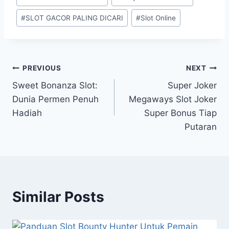
Tags:
#
SLOT GACOR PALING DICARI
#
Slot Online
Post
PREVIOUS
NEXT
Sweet Bonanza Slot:
Super Joker
navigation
Dunia Permen Penuh
Megaways Slot Joker
Hadiah
Super Bonus Tiap
Putaran
Similar Posts