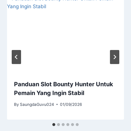
Panduan Slot Bounty Hunter Untuk
Pemain Yang Ingin Stabil
By
SaungdaGuvu024
01/09/2026