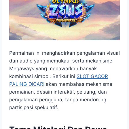
Permainan ini menghadirkan pengalaman visual
dan audio yang memukau, serta mekanisme
Megaways yang menawarkan banyak
kombinasi simbol. Berikut ini
SLOT GACOR
PALING DICARI
akan membahas mekanisme
permainan, desain interaktif, peluang, dan
pengalaman pengguna, tanpa mendorong
partisipasi spekulatif.