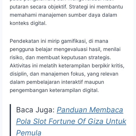
putaran secara objektif. Strategi ini membantu
memahami manajemen sumber daya dalam
konteks digital.
Pendekatan ini mirip gamifikasi, di mana
pengguna belajar mengevaluasi hasil, menilai
risiko, dan membuat keputusan strategis.
Aktivitas ini melatih keterampilan berpikir kritis,
disiplin, dan manajemen fokus, yang relevan
dalam pembelajaran interaktif maupun
pengembangan keterampilan digital.
Baca Juga:
Panduan Membaca
Pola Slot Fortune Of Giza Untuk
Pemula