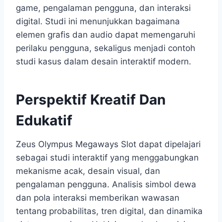
game, pengalaman pengguna, dan interaksi
digital. Studi ini menunjukkan bagaimana
elemen grafis dan audio dapat memengaruhi
perilaku pengguna, sekaligus menjadi contoh
studi kasus dalam desain interaktif modern.
Perspektif Kreatif Dan
Edukatif
Zeus Olympus Megaways Slot dapat dipelajari
sebagai studi interaktif yang menggabungkan
mekanisme acak, desain visual, dan
pengalaman pengguna. Analisis simbol dewa
dan pola interaksi memberikan wawasan
tentang probabilitas, tren digital, dan dinamika