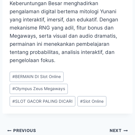
Keberuntungan Besar menghadirkan
pengalaman digital bertema mitologi Yunani
yang interaktif, imersif, dan edukatif. Dengan
mekanisme RNG yang adil, fitur bonus dan
Megaways, serta visual dan audio dramatis,
permainan ini menekankan pembelajaran
tentang probabilitas, analisis interaktif, dan
pengelolaan fokus.
Post
#
BERMAIN DI Slot Online
Tags:
#
Olympus Zeus Megaways
#
SLOT GACOR PALING DICARI
#
Slot Online
Post
PREVIOUS
NEXT