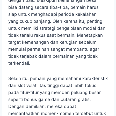
dengan baik. Meskipun kemenangan besar
bisa datang secara tiba-tiba, pemain harus
siap untuk menghadapi periode kekalahan
yang cukup panjang. Oleh karena itu, penting
untuk memiliki strategi pengelolaan modal dan
tidak terlalu rakus saat bermain. Menetapkan
target kemenangan dan kerugian sebelum
memulai permainan sangat membantu agar
tidak terjebak dalam permainan yang tidak
terkendali.
Selain itu, pemain yang memahami karakteristik
dari slot volatilitas tinggi dapat lebih fokus
pada fitur-fitur yang memberi peluang besar
seperti bonus game dan putaran gratis.
Dengan demikian, mereka dapat
memanfaatkan momen-momen tersebut untuk