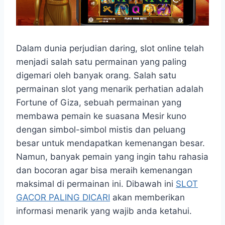
Dalam dunia perjudian daring, slot online telah
menjadi salah satu permainan yang paling
digemari oleh banyak orang. Salah satu
permainan slot yang menarik perhatian adalah
Fortune of Giza, sebuah permainan yang
membawa pemain ke suasana Mesir kuno
dengan simbol-simbol mistis dan peluang
besar untuk mendapatkan kemenangan besar.
Namun, banyak pemain yang ingin tahu rahasia
dan bocoran agar bisa meraih kemenangan
maksimal di permainan ini. Dibawah ini
SLOT
GACOR PALING DICARI
akan memberikan
informasi menarik yang wajib anda ketahui.