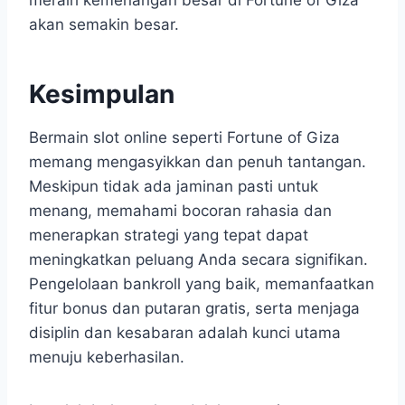
meraih kemenangan besar di Fortune of Giza
akan semakin besar.
Kesimpulan
Bermain slot online seperti Fortune of Giza
memang mengasyikkan dan penuh tantangan.
Meskipun tidak ada jaminan pasti untuk
menang, memahami bocoran rahasia dan
menerapkan strategi yang tepat dapat
meningkatkan peluang Anda secara signifikan.
Pengelolaan bankroll yang baik, memanfaatkan
fitur bonus dan putaran gratis, serta menjaga
disiplin dan kesabaran adalah kunci utama
menuju keberhasilan.