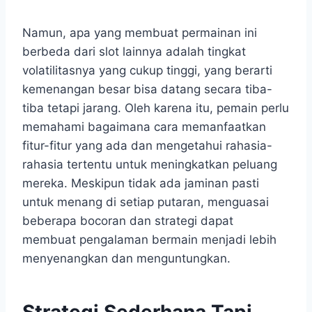
Namun, apa yang membuat permainan ini
berbeda dari slot lainnya adalah tingkat
volatilitasnya yang cukup tinggi, yang berarti
kemenangan besar bisa datang secara tiba-
tiba tetapi jarang. Oleh karena itu, pemain perlu
memahami bagaimana cara memanfaatkan
fitur-fitur yang ada dan mengetahui rahasia-
rahasia tertentu untuk meningkatkan peluang
mereka. Meskipun tidak ada jaminan pasti
untuk menang di setiap putaran, menguasai
beberapa bocoran dan strategi dapat
membuat pengalaman bermain menjadi lebih
menyenangkan dan menguntungkan.