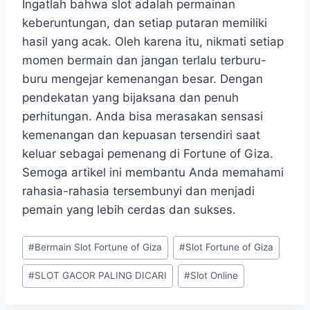
Ingatlah bahwa slot adalah permainan
keberuntungan, dan setiap putaran memiliki
hasil yang acak. Oleh karena itu, nikmati setiap
momen bermain dan jangan terlalu terburu-
buru mengejar kemenangan besar. Dengan
pendekatan yang bijaksana dan penuh
perhitungan. Anda bisa merasakan sensasi
kemenangan dan kepuasan tersendiri saat
keluar sebagai pemenang di Fortune of Giza.
Semoga artikel ini membantu Anda memahami
rahasia-rahasia tersembunyi dan menjadi
pemain yang lebih cerdas dan sukses.
Post
#
Bermain Slot Fortune of Giza
#
Slot Fortune of Giza
Tags:
#
SLOT GACOR PALING DICARI
#
Slot Online