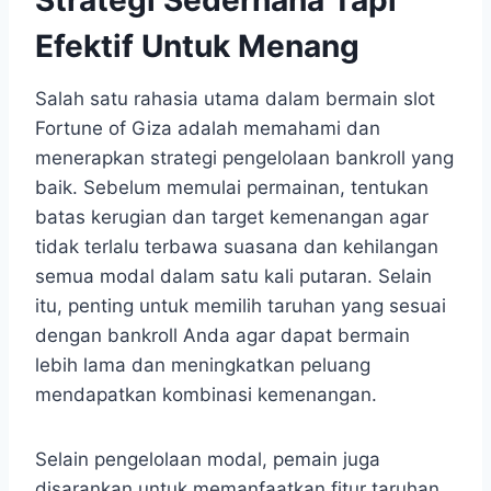
Strategi Sederhana Tapi
Efektif Untuk Menang
Salah satu rahasia utama dalam bermain slot
Fortune of Giza adalah memahami dan
menerapkan strategi pengelolaan bankroll yang
baik. Sebelum memulai permainan, tentukan
batas kerugian dan target kemenangan agar
tidak terlalu terbawa suasana dan kehilangan
semua modal dalam satu kali putaran. Selain
itu, penting untuk memilih taruhan yang sesuai
dengan bankroll Anda agar dapat bermain
lebih lama dan meningkatkan peluang
mendapatkan kombinasi kemenangan.
Selain pengelolaan modal, pemain juga
disarankan untuk memanfaatkan fitur taruhan