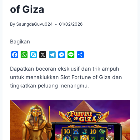
of Giza
By
SaungdaGuvu024
01/02/2026
Bagikan
F
W
S
X
T
M
L
S
a
h
k
e
e
i
h
c
a
y
l
s
n
a
Dapatkan bocoran eksklusif dan trik ampuh
e
t
p
e
s
e
r
untuk menaklukkan Slot Fortune of Giza dan
b
s
e
g
e
e
tingkatkan peluang menangmu.
o
A
r
n
o
p
a
g
k
p
m
e
r