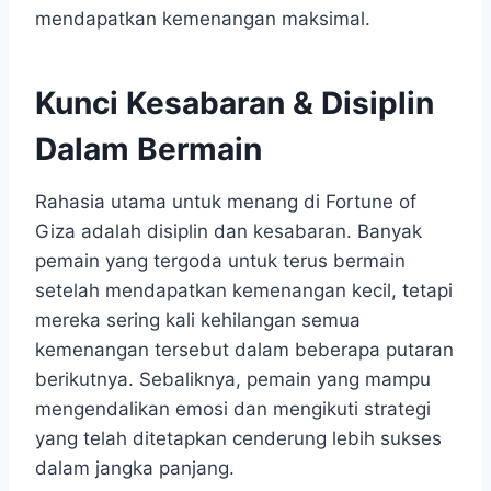
mendapatkan kemenangan maksimal.
Kunci Kesabaran & Disiplin
Dalam Bermain
Rahasia utama untuk menang di Fortune of
Giza adalah disiplin dan kesabaran. Banyak
pemain yang tergoda untuk terus bermain
setelah mendapatkan kemenangan kecil, tetapi
mereka sering kali kehilangan semua
kemenangan tersebut dalam beberapa putaran
berikutnya. Sebaliknya, pemain yang mampu
mengendalikan emosi dan mengikuti strategi
yang telah ditetapkan cenderung lebih sukses
dalam jangka panjang.