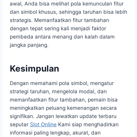
awal, Anda bisa melihat pola kemunculan fitur
dan simbol khusus, sehingga taruhan bisa lebih
strategis. Memanfaatkan fitur tambahan
dengan tepat sering kali menjadi faktor
pembeda antara menang dan kalah dalam
jangka panjang.
Kesimpulan
Dengan memahami pola simbol, mengatur
strategi taruhan, mengelola modal, dan
memanfaatkan fitur tambahan, pemain bisa
meningkatkan peluang kemenangan secara
signifikan. Jangan lewatkan update terbaru
seputar
Slot Online
Kami siap menghadirkan
informasi paling lengkap, akurat, dan