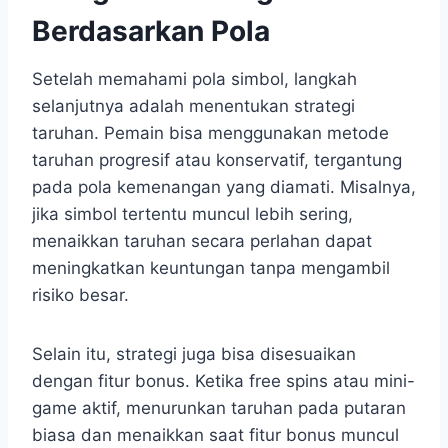
Berdasarkan Pola
Setelah memahami pola simbol, langkah
selanjutnya adalah menentukan strategi
taruhan. Pemain bisa menggunakan metode
taruhan progresif atau konservatif, tergantung
pada pola kemenangan yang diamati. Misalnya,
jika simbol tertentu muncul lebih sering,
menaikkan taruhan secara perlahan dapat
meningkatkan keuntungan tanpa mengambil
risiko besar.
Selain itu, strategi juga bisa disesuaikan
dengan fitur bonus. Ketika free spins atau mini-
game aktif, menurunkan taruhan pada putaran
biasa dan menaikkan saat fitur bonus muncul