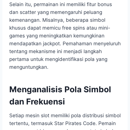
Selain itu, permainan ini memiliki fitur bonus
dan scatter yang memengaruhi peluang
kemenangan. Misalnya, beberapa simbol
khusus dapat memicu free spins atau mini-
games yang meningkatkan kemungkinan
mendapatkan jackpot. Pemahaman menyeluruh
tentang mekanisme ini menjadi langkah
pertama untuk mengidentifikasi pola yang
menguntungkan.
Menganalisis Pola Simbol
dan Frekuensi
Setiap mesin slot memiliki pola distribusi simbol
tertentu, termasuk Star Pirates Code. Pemain