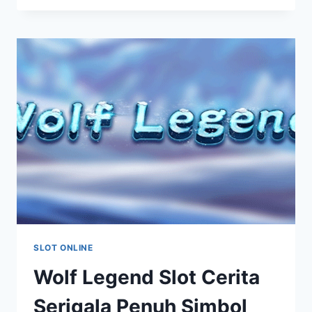
MEGAWAYS
SLOT
RAJA
GULUNGAN
DENGAN
BONUS
FANTASTIS
SLOT ONLINE
Wolf Legend Slot Cerita
Serigala Penuh Simbol