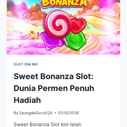
MENANG
SLOT ONLINE
Sweet Bonanza Slot:
Dunia Permen Penuh
Hadiah
By
SaungdaGuvu024
01/10/2026
Sweet Bonanza Slot kini telah