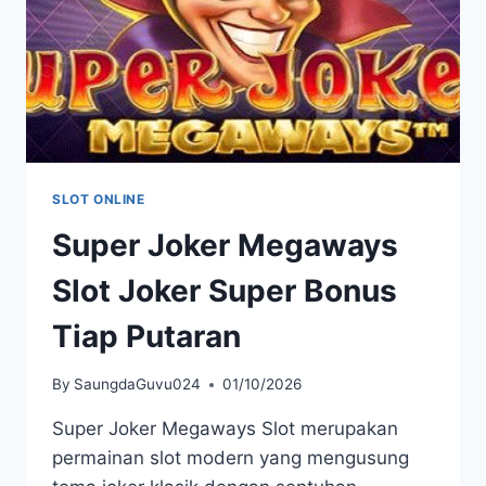
SLOT ONLINE
Super Joker Megaways
Slot Joker Super Bonus
Tiap Putaran
By
SaungdaGuvu024
01/10/2026
Super Joker Megaways Slot merupakan
permainan slot modern yang mengusung