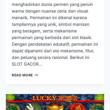
menghadirkan dunia permen yang penuh
warna dengan nuansa ceria dan visual
menarik. Permainan ini dikenal karena
tampilannya yang unik, simbol manisan
yang beragam, serta mekanisme
permainan yang berbeda dari slot klasik.
Dengan pendekatan edukatif, permainan ini
dapat dipahami dari sisi mekanisme, fitur,
dan peluang secara rasional. Berikut ini
SLOT GACOR…
SWEET
READ MORE
BONANZA
SLOT:
DUNIA
PERMEN
PENUH
HADIAH