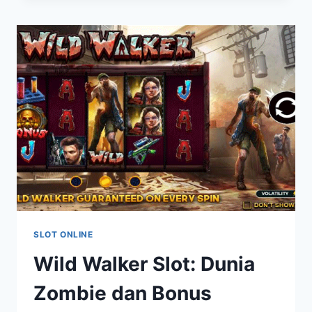
CERITA
SERIGALA
PENUH
SIMBOL
MENARIK
SLOT ONLINE
Wild Walker Slot: Dunia
Zombie dan Bonus