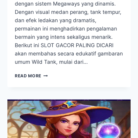
dengan sistem Megaways yang dinamis.
Dengan visual medan perang, tank tempur,
dan efek ledakan yang dramatis,
permainan ini menghadirkan pengalaman
bermain yang intens sekaligus menarik.
Berikut ini SLOT GACOR PALING DICARI
akan membahas secara edukatif gambaran
umum Wild Tank, mulai dari…
WILD
READ MORE
TANK
SLOT
PERTEMPURAN
TANK
BONUS
BESAR