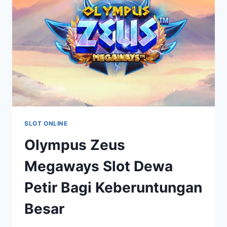
KOLAM
AJAIB
SLOT ONLINE
Olympus Zeus
Megaways Slot Dewa
Petir Bagi Keberuntungan
Besar