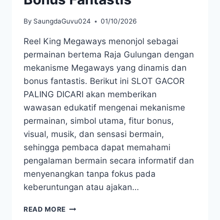
By
SaungdaGuvu024
01/10/2026
Reel King Megaways menonjol sebagai
permainan bertema Raja Gulungan dengan
mekanisme Megaways yang dinamis dan
bonus fantastis. Berikut ini SLOT GACOR
PALING DICARI akan memberikan
wawasan edukatif mengenai mekanisme
permainan, simbol utama, fitur bonus,
visual, musik, dan sensasi bermain,
sehingga pembaca dapat memahami
pengalaman bermain secara informatif dan
menyenangkan tanpa fokus pada
keberuntungan atau ajakan…
REEL
READ MORE
KING