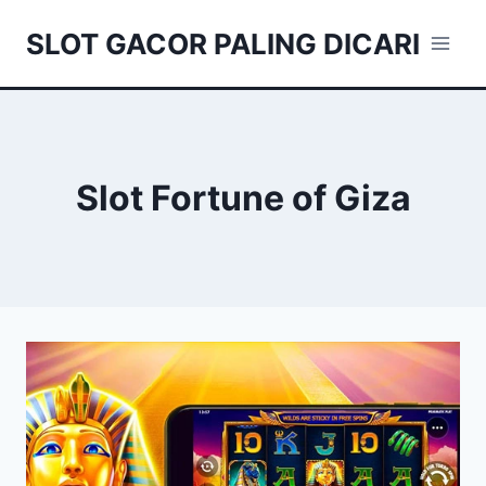
Skip
SLOT GACOR PALING DICARI
to
content
Slot Fortune of Giza