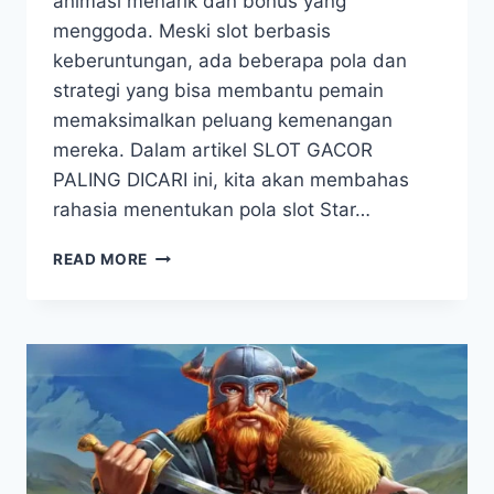
animasi menarik dan bonus yang
menggoda. Meski slot berbasis
keberuntungan, ada beberapa pola dan
strategi yang bisa membantu pemain
memaksimalkan peluang kemenangan
mereka. Dalam artikel SLOT GACOR
PALING DICARI ini, kita akan membahas
rahasia menentukan pola slot Star…
RAHASIA
READ MORE
MENENTUKAN
POLA
SLOT
STAR
PIRATES
CODE
YANG
MENGUNTUNGKAN