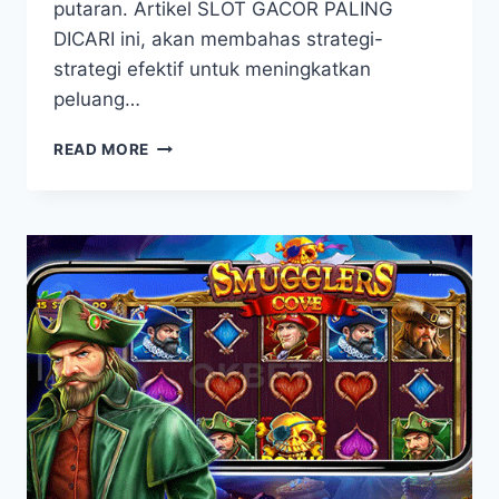
putaran. Artikel SLOT GACOR PALING
DICARI ini, akan membahas strategi-
strategi efektif untuk meningkatkan
peluang…
STRATEGI
READ MORE
SLOT
GATES
OF
VALHALLA
CERDAS
MENUJU
KEMENANGAN
BESAR