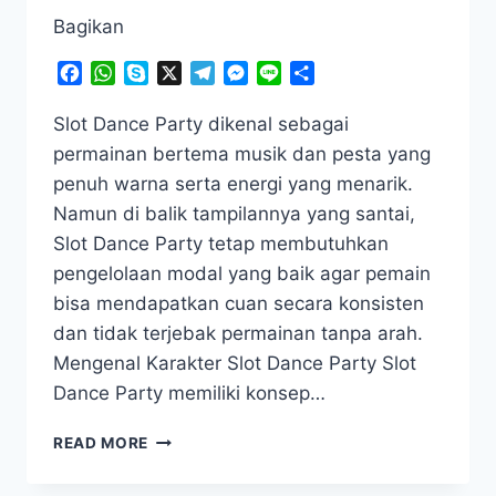
Bagikan
Facebook
WhatsApp
Skype
X
Telegram
Messenger
Line
Share
Slot Dance Party dikenal sebagai
permainan bertema musik dan pesta yang
penuh warna serta energi yang menarik.
Namun di balik tampilannya yang santai,
Slot Dance Party tetap membutuhkan
pengelolaan modal yang baik agar pemain
bisa mendapatkan cuan secara konsisten
dan tidak terjebak permainan tanpa arah.
Mengenal Karakter Slot Dance Party Slot
Dance Party memiliki konsep…
TEKNIK
READ MORE
PEMAIN
PRO