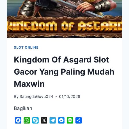
SLOT ONLINE
Kingdom Of Asgard Slot
Gacor Yang Paling Mudah
Maxwin
By
SaungdaGuvu024
01/10/2026
Bagikan
Facebook
WhatsApp
Skype
X
Telegram
Messenger
Line
Share