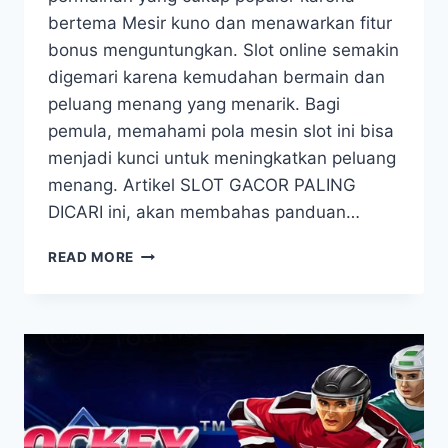
bertema Mesir kuno dan menawarkan fitur
bonus menguntungkan. Slot online semakin
digemari karena kemudahan bermain dan
peluang menang yang menarik. Bagi
pemula, memahami pola mesin slot ini bisa
menjadi kunci untuk meningkatkan peluang
menang. Artikel SLOT GACOR PALING
DICARI ini, akan membahas panduan…
PANDUAN
READ MORE
MEMBACA
POLA
SLOT
FORTUNE
OF
GIZA
UNTUK
PEMULA