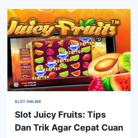
AGAR
CUAN
KONSISTEN
DI
SLOT
DANCE
PARTY
SLOT ONLINE
Slot Juicy Fruits: Tips
Dan Trik Agar Cepat Cuan