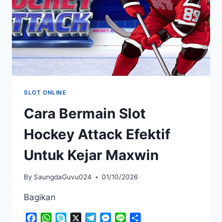
SLOT ONLINE
Cara Bermain Slot
Hockey Attack Efektif
Untuk Kejar Maxwin
By
SaungdaGuvu024
01/10/2026
Bagikan
Facebook
WhatsApp
Skype
X
Telegram
Messenger
Line
Share