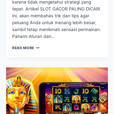
karena tidak mengetahui strategi yang
tepat. Artikel SLOT GACOR PALING DICARI
ini, akan membahas trik dan tips agar
peluang Anda untuk menang lebih besar,
sambil tetap menikmati sensasi permainan.
Pahami Aturan dan…
TRIK
READ MORE
SLOT
SMUGGLERS
COVE
AGAR
TIDAK
MUDAH
KALAH