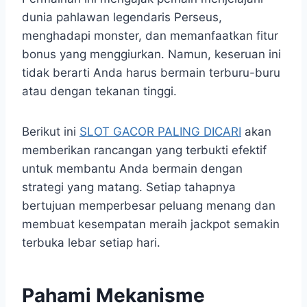
dunia pahlawan legendaris Perseus,
menghadapi monster, dan memanfaatkan fitur
bonus yang menggiurkan. Namun, keseruan ini
tidak berarti Anda harus bermain terburu-buru
atau dengan tekanan tinggi.
Berikut
ini
SLOT GACOR PALING DICARI
akan
memberikan
rancangan
yang
terbukti
efektif
untuk
membantu
Anda
bermain
dengan
strategi yang
matang
.
Setiap
tahapnya
bertujuan
memperbesar
peluang
menang
dan
membuat
kesempatan
meraih
jackpot
semakin
terbuka
lebar
setiap
hari
.
Pahami Mekanisme