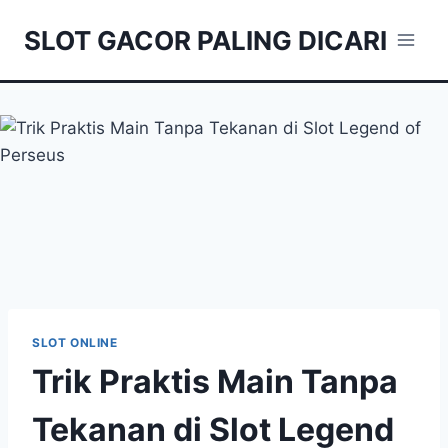
Skip
SLOT GACOR PALING DICARI
to
content
SLOT ONLINE
Trik Praktis Main Tanpa
Tekanan di Slot Legend