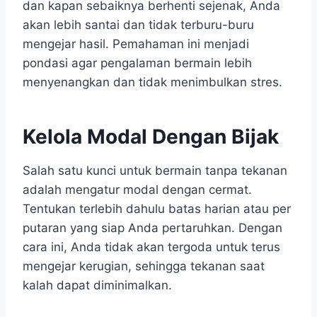
dan kapan sebaiknya berhenti sejenak, Anda
akan lebih santai dan tidak terburu-buru
mengejar hasil. Pemahaman ini menjadi
pondasi agar pengalaman bermain lebih
menyenangkan dan tidak menimbulkan stres.
Kelola Modal Dengan Bijak
Salah satu kunci untuk bermain tanpa tekanan
adalah mengatur modal dengan cermat.
Tentukan terlebih dahulu batas harian atau per
putaran yang siap Anda pertaruhkan. Dengan
cara ini, Anda tidak akan tergoda untuk terus
mengejar kerugian, sehingga tekanan saat
kalah dapat diminimalkan.