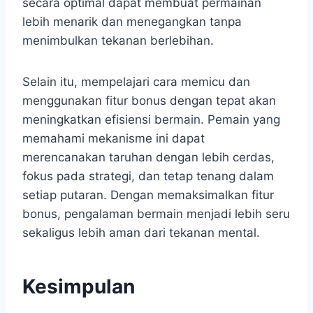
secara optimal dapat membuat permainan
lebih menarik dan menegangkan tanpa
menimbulkan tekanan berlebihan.
Selain itu, mempelajari cara memicu dan
menggunakan fitur bonus dengan tepat akan
meningkatkan efisiensi bermain. Pemain yang
memahami mekanisme ini dapat
merencanakan taruhan dengan lebih cerdas,
fokus pada strategi, dan tetap tenang dalam
setiap putaran. Dengan memaksimalkan fitur
bonus, pengalaman bermain menjadi lebih seru
sekaligus lebih aman dari tekanan mental.
Kesimpulan