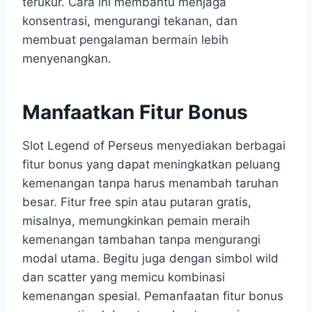
terukur. Cara ini membantu menjaga
konsentrasi, mengurangi tekanan, dan
membuat pengalaman bermain lebih
menyenangkan.
Manfaatkan Fitur Bonus
Slot Legend of Perseus menyediakan berbagai
fitur bonus yang dapat meningkatkan peluang
kemenangan tanpa harus menambah taruhan
besar. Fitur free spin atau putaran gratis,
misalnya, memungkinkan pemain meraih
kemenangan tambahan tanpa mengurangi
modal utama. Begitu juga dengan simbol wild
dan scatter yang memicu kombinasi
kemenangan spesial. Pemanfaatan fitur bonus