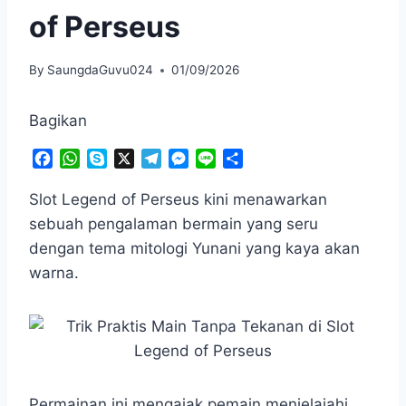
of Perseus
By
SaungdaGuvu024
01/09/2026
Bagikan
F
W
S
X
T
M
L
S
a
h
k
e
e
i
h
c
a
y
l
s
n
a
Slot Legend of Perseus kini menawarkan
e
t
p
e
s
e
r
sebuah pengalaman bermain yang seru
b
s
e
g
e
e
dengan tema mitologi Yunani yang kaya akan
o
A
r
n
warna.
o
p
a
g
k
p
m
e
r
Permainan ini mengajak pemain menjelajahi