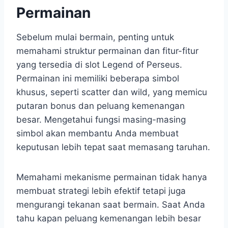
Permainan
Sebelum mulai bermain, penting untuk
memahami struktur permainan dan fitur-fitur
yang tersedia di slot Legend of Perseus.
Permainan ini memiliki beberapa simbol
khusus, seperti scatter dan wild, yang memicu
putaran bonus dan peluang kemenangan
besar. Mengetahui fungsi masing-masing
simbol akan membantu Anda membuat
keputusan lebih tepat saat memasang taruhan.
Memahami mekanisme permainan tidak hanya
membuat strategi lebih efektif tetapi juga
mengurangi tekanan saat bermain. Saat Anda
tahu kapan peluang kemenangan lebih besar