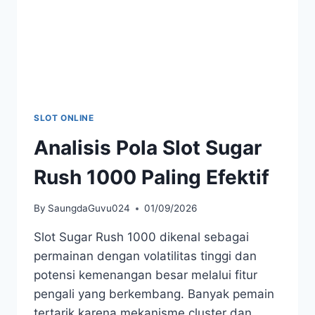
SLOT ONLINE
Analisis Pola Slot Sugar
Rush 1000 Paling Efektif
By
SaungdaGuvu024
01/09/2026
Slot Sugar Rush 1000 dikenal sebagai
permainan dengan volatilitas tinggi dan
potensi kemenangan besar melalui fitur
pengali yang berkembang. Banyak pemain
tertarik karena mekanisme cluster dan