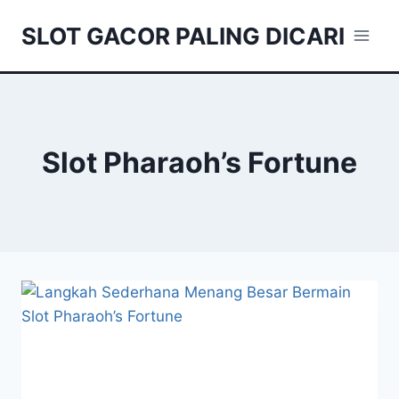
Skip
SLOT GACOR PALING DICARI
to
content
Slot Pharaoh’s Fortune