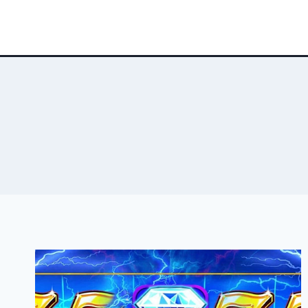
Skip
to
content