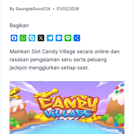
By
SaungdaGuvu024
01/02/2026
Bagikan
F
W
S
X
T
M
L
S
a
h
k
e
e
i
h
c
a
y
l
s
n
a
Mainkan Slot Candy Village secara online dan
e
t
p
e
s
e
r
rasakan pengalaman seru serta peluang
b
s
e
g
e
e
jackpot menggiurkan setiap saat.
o
A
r
n
o
p
a
g
k
p
m
e
r