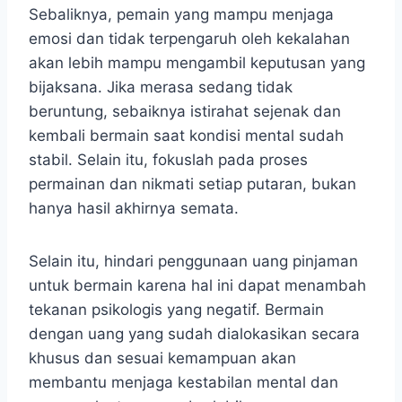
Sebaliknya, pemain yang mampu menjaga
emosi dan tidak terpengaruh oleh kekalahan
akan lebih mampu mengambil keputusan yang
bijaksana. Jika merasa sedang tidak
beruntung, sebaiknya istirahat sejenak dan
kembali bermain saat kondisi mental sudah
stabil. Selain itu, fokuslah pada proses
permainan dan nikmati setiap putaran, bukan
hanya hasil akhirnya semata.
Selain itu, hindari penggunaan uang pinjaman
untuk bermain karena hal ini dapat menambah
tekanan psikologis yang negatif. Bermain
dengan uang yang sudah dialokasikan secara
khusus dan sesuai kemampuan akan
membantu menjaga kestabilan mental dan