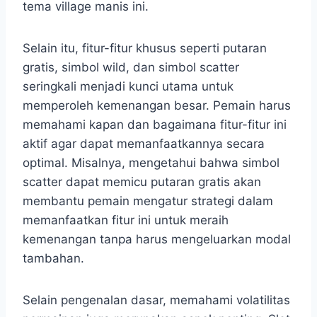
tema village manis ini.
Selain itu, fitur-fitur khusus seperti putaran
gratis, simbol wild, dan simbol scatter
seringkali menjadi kunci utama untuk
memperoleh kemenangan besar. Pemain harus
memahami kapan dan bagaimana fitur-fitur ini
aktif agar dapat memanfaatkannya secara
optimal. Misalnya, mengetahui bahwa simbol
scatter dapat memicu putaran gratis akan
membantu pemain mengatur strategi dalam
memanfaatkan fitur ini untuk meraih
kemenangan tanpa harus mengeluarkan modal
tambahan.
Selain pengenalan dasar, memahami volatilitas