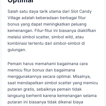
Optimal
Salah satu daya tarik utama dari Slot Candy
Village adalah keberadaan berbagai fitur
bonus yang dapat meningkatkan peluang
kemenangan. Fitur-fitur ini biasanya diaktifkan
melalui simbol scatter, simbol wild, atau
kombinasi tertentu dari simbol-simbol di
gulungan.
Pemain harus memahami bagaimana cara
memicu fitur bonus dan bagaimana
menggunakannya secara optimal. Misalnya,
saat mendapatkan simbol scatter yang memicu
putaran gratis, sebaiknya pemain tidak
langsung berhenti karena kemenangan selama
putaran ini biasanya tidak dikenai biaya