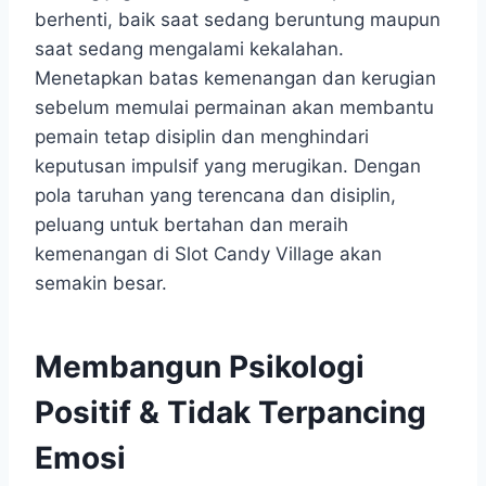
berhenti, baik saat sedang beruntung maupun
saat sedang mengalami kekalahan.
Menetapkan batas kemenangan dan kerugian
sebelum memulai permainan akan membantu
pemain tetap disiplin dan menghindari
keputusan impulsif yang merugikan. Dengan
pola taruhan yang terencana dan disiplin,
peluang untuk bertahan dan meraih
kemenangan di Slot Candy Village akan
semakin besar.
Membangun Psikologi
Positif & Tidak Terpancing
Emosi