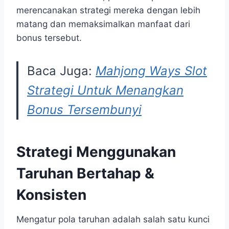
merencanakan strategi mereka dengan lebih
matang dan memaksimalkan manfaat dari
bonus tersebut.
Baca Juga:
Mahjong Ways Slot
Strategi Untuk Menangkan
Bonus Tersembunyi
Strategi Menggunakan
Taruhan Bertahap &
Konsisten
Mengatur pola taruhan adalah salah satu kunci