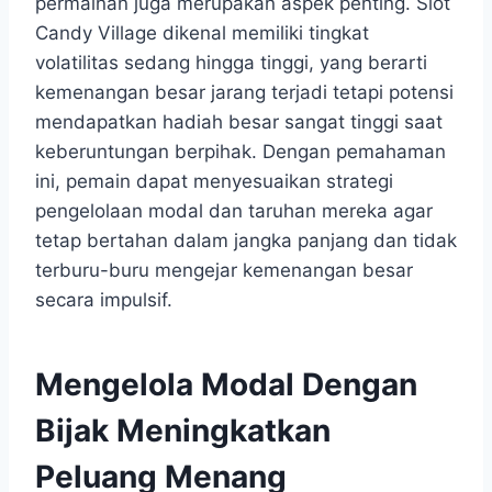
permainan juga merupakan aspek penting. Slot
Candy Village dikenal memiliki tingkat
volatilitas sedang hingga tinggi, yang berarti
kemenangan besar jarang terjadi tetapi potensi
mendapatkan hadiah besar sangat tinggi saat
keberuntungan berpihak. Dengan pemahaman
ini, pemain dapat menyesuaikan strategi
pengelolaan modal dan taruhan mereka agar
tetap bertahan dalam jangka panjang dan tidak
terburu-buru mengejar kemenangan besar
secara impulsif.
Mengelola Modal Dengan
Bijak Meningkatkan
Peluang Menang