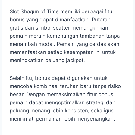
Slot Shogun of Time memiliki berbagai fitur
bonus yang dapat dimanfaatkan. Putaran
gratis dan simbol scatter memungkinkan
pemain meraih kemenangan tambahan tanpa
menambah modal. Pemain yang cerdas akan
memanfaatkan setiap kesempatan ini untuk
meningkatkan peluang jackpot.
Selain itu, bonus dapat digunakan untuk
mencoba kombinasi taruhan baru tanpa risiko
besar. Dengan memaksimalkan fitur bonus,
pemain dapat mengoptimalkan strategi dan
peluang menang lebih konsisten, sekaligus
menikmati permainan lebih menyenangkan.