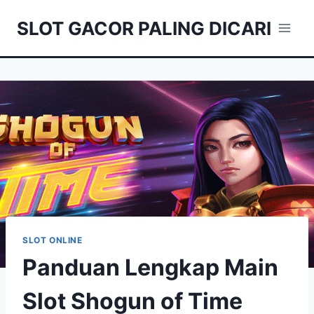
Skip
SLOT GACOR PALING DICARI
to
content
SLOT ONLINE
Panduan Lengkap Main
Slot Shogun of Time