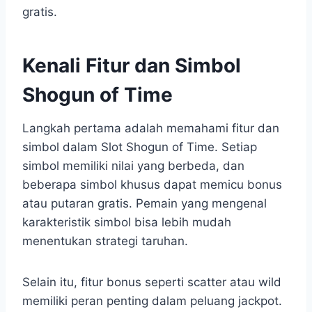
gratis.
Kenali Fitur dan Simbol
Shogun of Time
Langkah pertama adalah memahami fitur dan
simbol dalam Slot Shogun of Time. Setiap
simbol memiliki nilai yang berbeda, dan
beberapa simbol khusus dapat memicu bonus
atau putaran gratis. Pemain yang mengenal
karakteristik simbol bisa lebih mudah
menentukan strategi taruhan.
Selain itu, fitur bonus seperti scatter atau wild
memiliki peran penting dalam peluang jackpot.