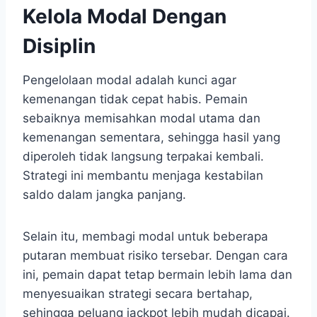
Kelola Modal Dengan
Disiplin
Pengelolaan modal adalah kunci agar
kemenangan tidak cepat habis. Pemain
sebaiknya memisahkan modal utama dan
kemenangan sementara, sehingga hasil yang
diperoleh tidak langsung terpakai kembali.
Strategi ini membantu menjaga kestabilan
saldo dalam jangka panjang.
Selain itu, membagi modal untuk beberapa
putaran membuat risiko tersebar. Dengan cara
ini, pemain dapat tetap bermain lebih lama dan
menyesuaikan strategi secara bertahap,
sehingga peluang jackpot lebih mudah dicapai.