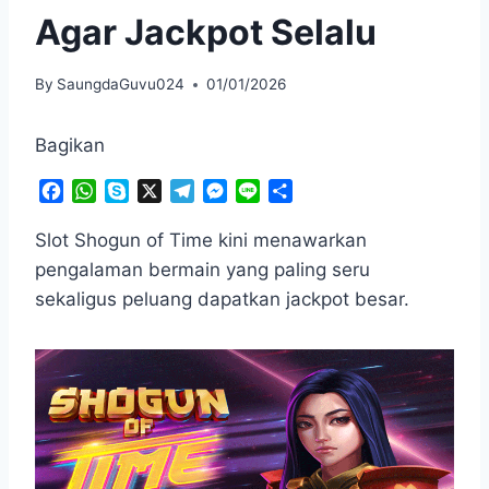
Agar Jackpot Selalu
By
SaungdaGuvu024
01/01/2026
Bagikan
F
W
S
X
T
M
L
S
a
h
k
e
e
i
h
c
a
y
l
s
n
a
Slot Shogun of Time kini menawarkan
e
t
p
e
s
e
r
pengalaman bermain yang paling seru
b
s
e
g
e
e
sekaligus peluang dapatkan jackpot besar.
o
A
r
n
o
p
a
g
k
p
m
e
r