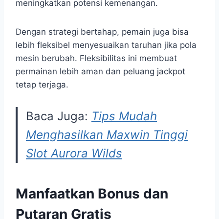
meningkatkan potensi kemenangan.
Dengan strategi bertahap, pemain juga bisa
lebih fleksibel menyesuaikan taruhan jika pola
mesin berubah. Fleksibilitas ini membuat
permainan lebih aman dan peluang jackpot
tetap terjaga.
Baca Juga:
Tips Mudah
Menghasilkan Maxwin Tinggi
Slot Aurora Wilds
Manfaatkan Bonus dan
Putaran Gratis