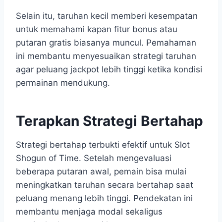
Selain itu, taruhan kecil memberi kesempatan
untuk memahami kapan fitur bonus atau
putaran gratis biasanya muncul. Pemahaman
ini membantu menyesuaikan strategi taruhan
agar peluang jackpot lebih tinggi ketika kondisi
permainan mendukung.
Terapkan Strategi Bertahap
Strategi bertahap terbukti efektif untuk Slot
Shogun of Time. Setelah mengevaluasi
beberapa putaran awal, pemain bisa mulai
meningkatkan taruhan secara bertahap saat
peluang menang lebih tinggi. Pendekatan ini
membantu menjaga modal sekaligus