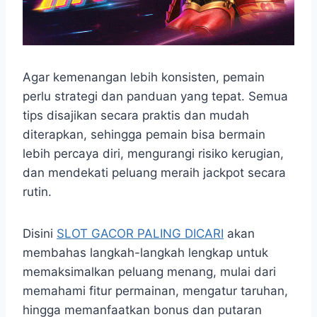
Agar kemenangan lebih konsisten, pemain
perlu strategi dan panduan yang tepat. Semua
tips disajikan secara praktis dan mudah
diterapkan, sehingga pemain bisa bermain
lebih percaya diri, mengurangi risiko kerugian,
dan mendekati peluang meraih jackpot secara
rutin.
Disini
SLOT GACOR PALING DICARI
akan
membahas langkah-langkah lengkap untuk
memaksimalkan peluang menang, mulai dari
memahami fitur permainan, mengatur taruhan,
hingga memanfaatkan bonus dan putaran