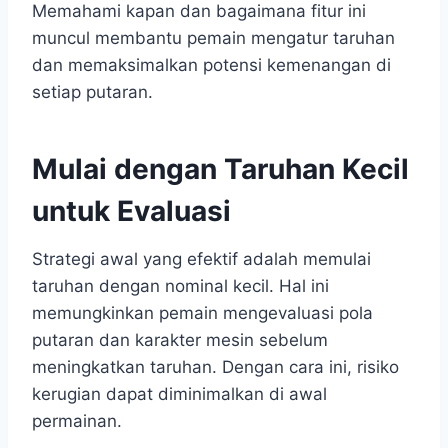
Memahami kapan dan bagaimana fitur ini
muncul membantu pemain mengatur taruhan
dan memaksimalkan potensi kemenangan di
setiap putaran.
Mulai dengan Taruhan Kecil
untuk Evaluasi
Strategi awal yang efektif adalah memulai
taruhan dengan nominal kecil. Hal ini
memungkinkan pemain mengevaluasi pola
putaran dan karakter mesin sebelum
meningkatkan taruhan. Dengan cara ini, risiko
kerugian dapat diminimalkan di awal
permainan.