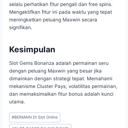
selalu perhatikan fitur pengali dan free spins.
Mengaktifkan fitur ini pada waktu yang tepat
meningkatkan peluang Maxwin secara
signifikan.
Kesimpulan
Slot Gems Bonanza adalah permainan seru
dengan peluang Maxwin yang besar jika
dimainkan dengan strategi tepat. Memahami
mekanisme Cluster Pays, volatilitas permainan,
dan memaksimalkan fitur bonus adalah kunci
utama.
Post
#
BERMAIN DI Slot Online
Tags: