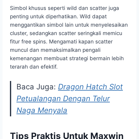
Simbol khusus seperti wild dan scatter juga
penting untuk diperhatikan. Wild dapat
menggantikan simbol lain untuk menyelesaikan
cluster, sedangkan scatter seringkali memicu
fitur free spins. Mengamati kapan scatter
muncul dan memaksimalkan pengali
kemenangan membuat strategi bermain lebih
terarah dan efektif.
Baca Juga:
Dragon Hatch Slot
Petualangan Dengan Telur
Naga Menyala
Tips Praktis Untuk Maxwin