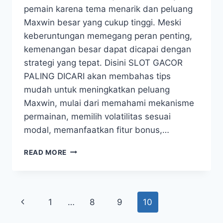
pemain karena tema menarik dan peluang
Maxwin besar yang cukup tinggi. Meski
keberuntungan memegang peran penting,
kemenangan besar dapat dicapai dengan
strategi yang tepat. Disini SLOT GACOR
PALING DICARI akan membahas tips
mudah untuk meningkatkan peluang
Maxwin, mulai dari memahami mekanisme
permainan, memilih volatilitas sesuai
modal, memanfaatkan fitur bonus,…
TIPS
READ MORE
MUDAH
MENGHASILKAN
MAXWIN
TINGGI
Page
Previous
1
…
8
9
10
SLOT
AURORA
navigation
Page
WILDS