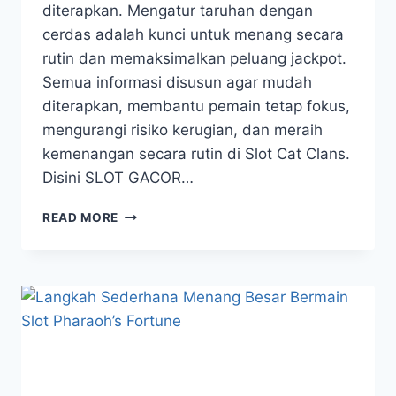
diterapkan. Mengatur taruhan dengan
cerdas adalah kunci untuk menang secara
rutin dan memaksimalkan peluang jackpot.
Semua informasi disusun agar mudah
diterapkan, membantu pemain tetap fokus,
mengurangi risiko kerugian, dan meraih
kemenangan secara rutin di Slot Cat Clans.
Disini SLOT GACOR…
TIPS
READ MORE
MENGATUR
TARUHAN
SLOT
CAT
CLANS
AGAR
MENANG
RUTIN