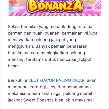
Selain tampilan yang menarik dengan tema
permen dan buah-buahan, permainan ini juga
menawarkan peluang jackpot yang
menggiurkan. Banyak pemain penasaran
bagaimana cara meningkatkan peluang
menang, terutama untuk mencapai jackpot
besar.
Berikut ini
SLOT GACOR PALING DICARI
akan
membahas strategi, tips, dan pemahaman
mekanisme permainan agar peluang meraih
jackpot Sweet Bonanza bisa lebih maksimal.