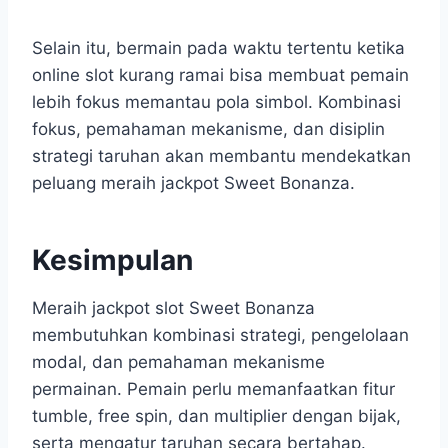
Selain itu, bermain pada waktu tertentu ketika
online slot kurang ramai bisa membuat pemain
lebih fokus memantau pola simbol. Kombinasi
fokus, pemahaman mekanisme, dan disiplin
strategi taruhan akan membantu mendekatkan
peluang meraih jackpot Sweet Bonanza.
Kesimpulan
Meraih jackpot slot Sweet Bonanza
membutuhkan kombinasi strategi, pengelolaan
modal, dan pemahaman mekanisme
permainan. Pemain perlu memanfaatkan fitur
tumble, free spin, dan multiplier dengan bijak,
serta mengatur taruhan secara bertahap.