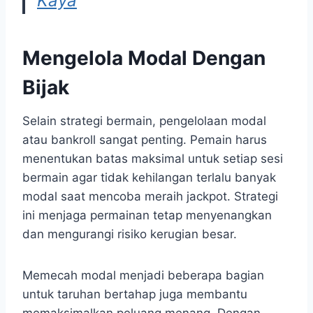
Kaya
Mengelola Modal Dengan
Bijak
Selain strategi bermain, pengelolaan modal
atau bankroll sangat penting. Pemain harus
menentukan batas maksimal untuk setiap sesi
bermain agar tidak kehilangan terlalu banyak
modal saat mencoba meraih jackpot. Strategi
ini menjaga permainan tetap menyenangkan
dan mengurangi risiko kerugian besar.
Memecah modal menjadi beberapa bagian
untuk taruhan bertahap juga membantu
memaksimalkan peluang menang. Dengan