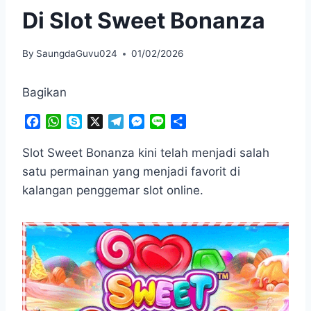
Di Slot Sweet Bonanza
By
SaungdaGuvu024
01/02/2026
Bagikan
F
W
S
X
T
M
L
S
a
h
k
e
e
i
h
c
a
y
l
s
n
a
Slot Sweet Bonanza kini telah menjadi salah
e
t
p
e
s
e
r
satu permainan yang menjadi favorit di
b
s
e
g
e
e
kalangan penggemar slot online.
o
A
r
n
o
p
a
g
k
p
m
e
r