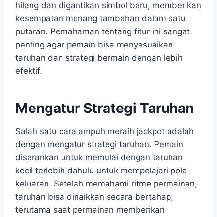
hilang dan digantikan simbol baru, memberikan
kesempatan menang tambahan dalam satu
putaran. Pemahaman tentang fitur ini sangat
penting agar pemain bisa menyesuaikan
taruhan dan strategi bermain dengan lebih
efektif.
Mengatur Strategi Taruhan
Salah satu cara ampuh meraih jackpot adalah
dengan mengatur strategi taruhan. Pemain
disarankan untuk memulai dengan taruhan
kecil terlebih dahulu untuk mempelajari pola
keluaran. Setelah memahami ritme permainan,
taruhan bisa dinaikkan secara bertahap,
terutama saat permainan memberikan